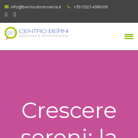
info@berniodontoiatria.it
+39 0523 498009
Crescere
sereni: la