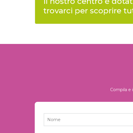
Il nostro centro è dotat
trovarci per scoprire t
Compila e i