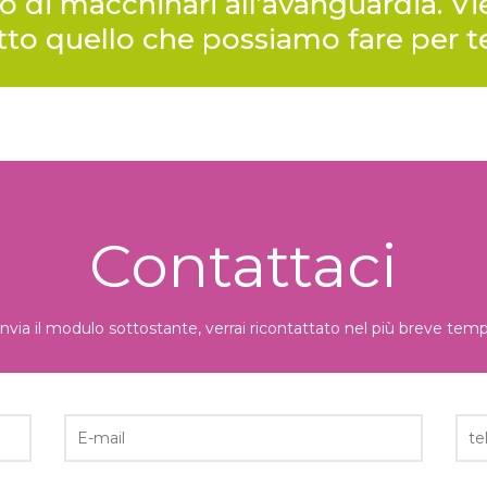
o di macchinari all’avanguardia. Vi
utto quello che possiamo fare per t
Contattaci
nvia il modulo sottostante, verrai ricontattato nel più breve temp