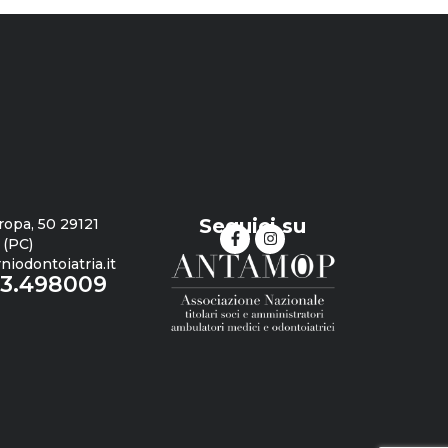
Seguici su
ropa, 50 29121
 (PC)
iodontoiatria.it
23.498009