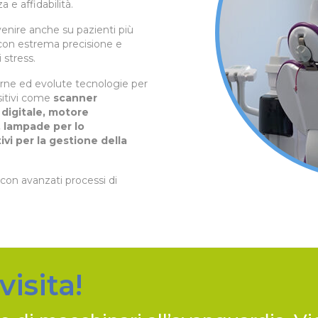
e affidabilità.
enire anche su pazienti più
 con estrema precisione e
 stress.
rne ed evolute tecnologie per
ositivi come
scanner
c digitale, motore
, lampade per lo
vi per la gestione della
con avanzati p
rocessi di
visita!