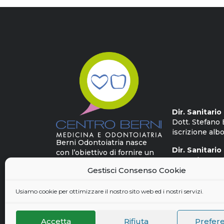
Dir. Sanitari
Dott. Stefano 
iscrizione albo
Berni Odontoiatria nasce
Dir. Sanitario
con l’obiettivo di fornire un
Dott. Alessan
approccio multidisciplinare
iscrizione albo
Gestisci Consenso Cookie
destinato alla cura delle
patologie più complesse, per
Usiamo cookie per ottimizzare il nostro sito web ed i nostri servizi.
un benessere delle persone
a tutto tondo.
Accetta
Rifiuta
Prefer