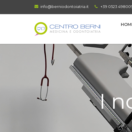
info@berniodontoiatria.it
+39 0523 49800
HOM
I n