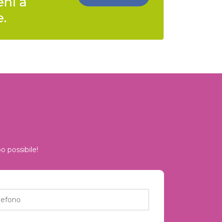
eni a
e.
o possibile!