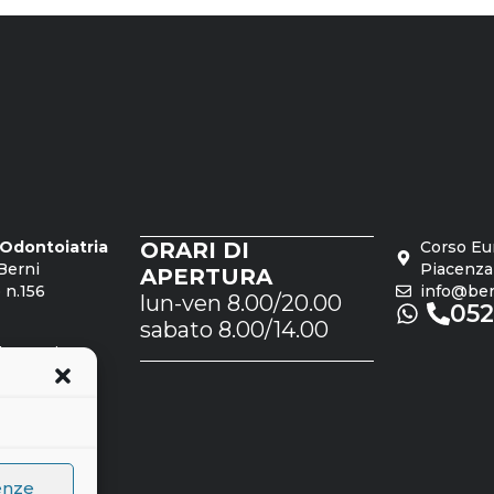
o Odontoiatria
ORARI DI
Corso Eu
Berni
Piacenza
APERTURA
 n.156
info@bern
lun-ven 8.00/20.00
05
sabato 8.00/14.00
dro Rosi
 n.1561
enze