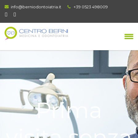
info@berniodontoiatria.it
+39 0523 498009
Prima
visita senza