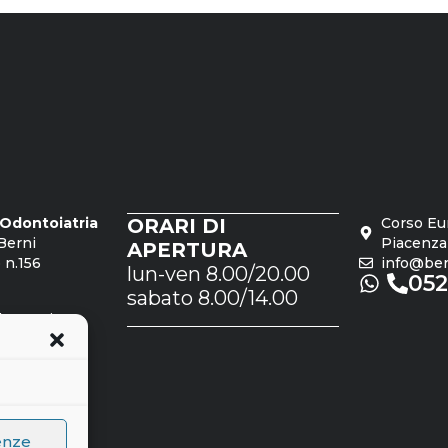
o Odontoiatria
ORARI DI
Corso Eu
Berni
Piacenza
APERTURA
 n.156
info@bern
lun-ven 8.00/20.00
05
sabato 8.00/14.00
dro Rosi
 n.1561
enze