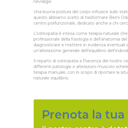
nevralgie
Una buona postura del corpo influisce sullo stato
questo abbiamo scelto di trasformare Berni Odon
centro polifunzionale, dedicato anche a chi cer
L’osteopatia è intesa come terapia naturale ch
professionale della fisiologia e dell’anatomia d
diagnosticare e mettere in evidenza eventuali 
un’alterazione generale dell’equilibrio dell’indivi
Il reparto di osteopatia a Piacenza del nostro ce
differenti patologie e alterazioni muscolo-schelet
terapia manuale, con lo scopo di riportare la situ
naturale equilibrio.
Prenota la tua 