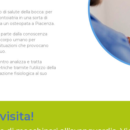
 di salute della bocca: per
toiatria in una sorta di
ca un osteopata a Piacenza.
e parte dalla conoscenza
el corpo umano per
situazioni che provocano
duo.
ntro analizza e tratta
riche tramite l’utilizzo della
azione fisiologica al suo
visita!