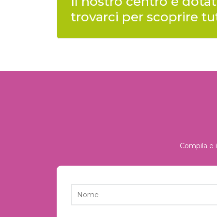
Il nostro centro è dotat
trovarci per scoprire t
Compila e i