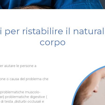
per ristabilire il natura
corpo
er aiutare le persone a
nzione o causa del problema che
ere problematiche muscolo-
lari) problematiche digestive (
i testa ,disturbi occlusali e