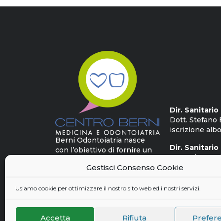
Dir. Sanitari
Dott. Stefano 
iscrizione albo
Berni Odontoiatria nasce
Dir. Sanitario
con l’obiettivo di fornire un
Dott. Alessan
approccio multidisciplinare
iscrizione albo
Gestisci Consenso Cookie
destinato alla cura delle
patologie più complesse, per
Usiamo cookie per ottimizzare il nostro sito web ed i nostri servizi.
un benessere delle persone
a tutto tondo.
Accetta
Rifiuta
Prefer