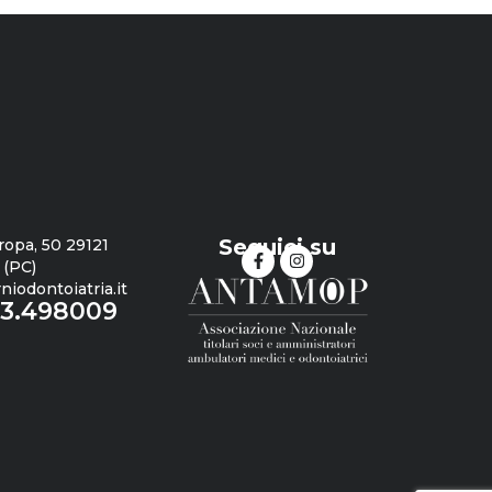
Seguici su
ropa, 50 29121
 (PC)
iodontoiatria.it
23.498009