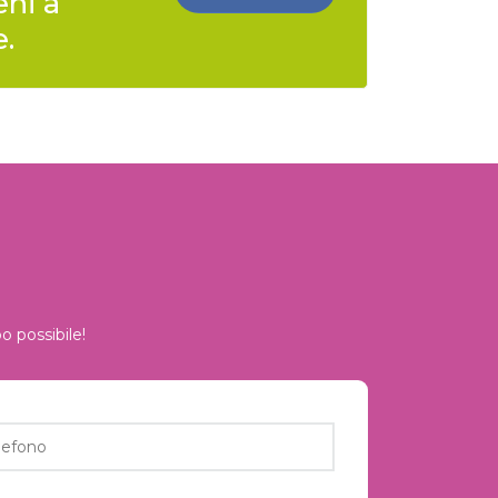
eni a
e.
o possibile!