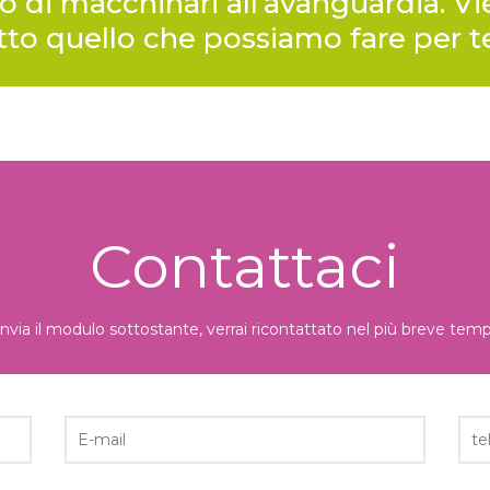
o di macchinari all’avanguardia. Vi
utto quello che possiamo fare per t
Contattaci
nvia il modulo sottostante, verrai ricontattato nel più breve temp