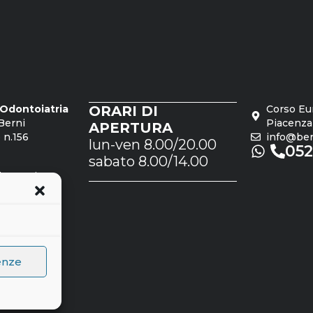
o Odontoiatria
ORARI DI
Corso Eu
Berni
Piacenza
APERTURA
 n.156
info@bern
lun-ven 8.00/20.00
05
sabato 8.00/14.00
dro Rosi
 n.1561
enze