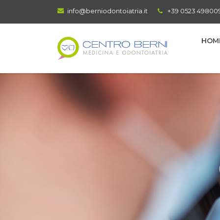
info@berniodontoiatria.it
+39 0523 49800
HOM