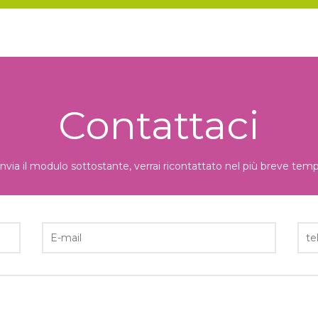
Contattaci
nvia il modulo sottostante, verrai ricontattato nel più breve temp