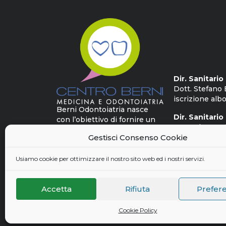
Dir. Sanitari
Dott. Stefano 
iscrizione albo
Berni Odontoiatria nasce
Dir. Sanitario
con l’obiettivo di fornire un
Dott. Alessan
approccio multidisciplinare
iscrizione albo
Gestisci Consenso Cookie
destinato alla cura delle
patologie più complesse, per
Usiamo cookie per ottimizzare il nostro sito web ed i nostri servizi.
un benessere delle persone
a tutto tondo.
Accetta
Rifiuta
Prefer
Cookie Policy