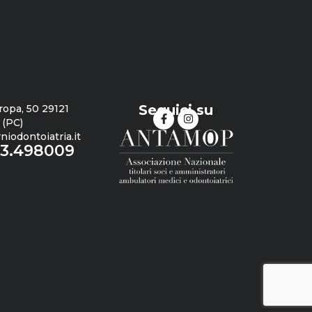
Seguici su
ropa, 50 29121
 (PC)
iodontoiatria.it
23.498009