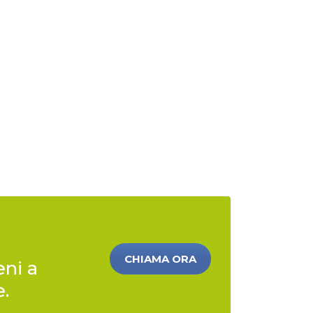
CHIAMA ORA
eni a
e.