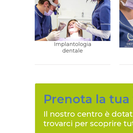
Implantologia
dentale
Prenota la tua 
Il nostro centro è dotat
trovarci per scoprire t