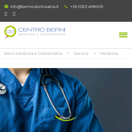
info@berniodontoiatria.it
+39 0523 498009
Berni Medicina e Odontoiatria
>
Service
>
Medicina