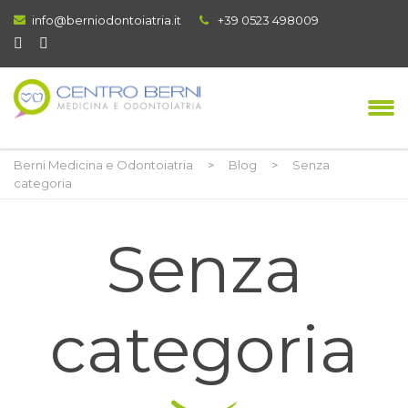
info@berniodontoiatria.it
+39 0523 498009
Berni Medicina e Odontoiatria
>
Blog
>
Senza
categoria
Senza
categoria