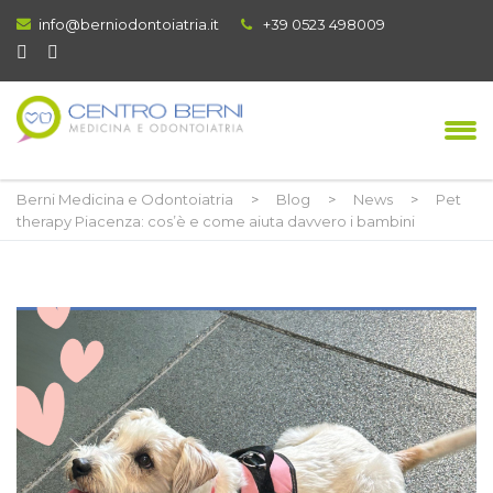
info@berniodontoiatria.it
+39 0523 498009
Berni Medicina e Odontoiatria
>
Blog
>
News
>
Pet
therapy Piacenza: cos’è e come aiuta davvero i bambini