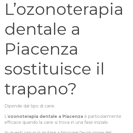
L’ozonoterapia
dentale a
Piacenza
sostituisce il
trapano?
Dipende dal tipo di carie.
L’
ozonoterapia dentale a Piacenza
è particolarmente
efficace quando la carie si trova in una fase iniziale.
In questi casi può aiutare a bloccare l’evoluzione del