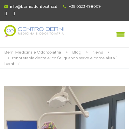
info@berniodontoiatria.it
+39 0523 498009
Berni Medicina e Odontoiatria
>
Blog
>
News
>
Ozonoterapia dentale: cos’è, quando serve e come aiuta i
bambini