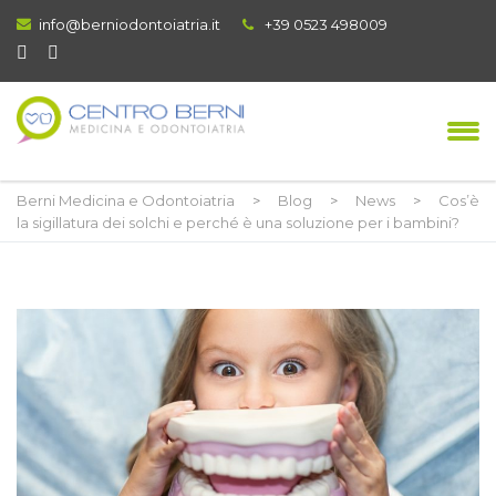
info@berniodontoiatria.it
+39 0523 498009
Berni Medicina e Odontoiatria
>
Blog
>
News
>
Cos’è
la sigillatura dei solchi e perché è una soluzione per i bambini?