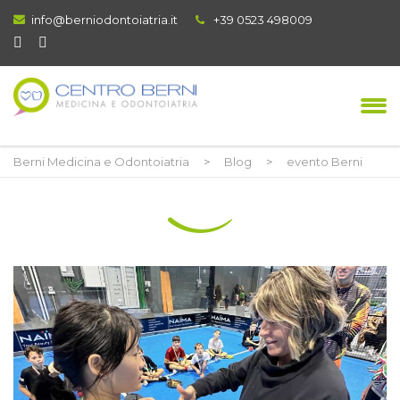
info@berniodontoiatria.it
+39 0523 498009
Berni Medicina e Odontoiatria
>
Blog
>
evento Berni