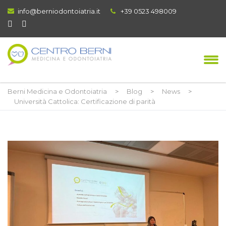
info@berniodontoiatria.it
+39 0523 498009
Berni Medicina e Odontoiatria
>
Blog
>
News
>
Università Cattolica: Certificazione di parità