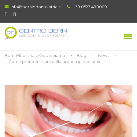
info@berniodontoiatria.it
+39 0523 498009
Berni Medicina e Odontoiatria
>
Blog
>
News
>
Come prendersi cura della propria igiene orale