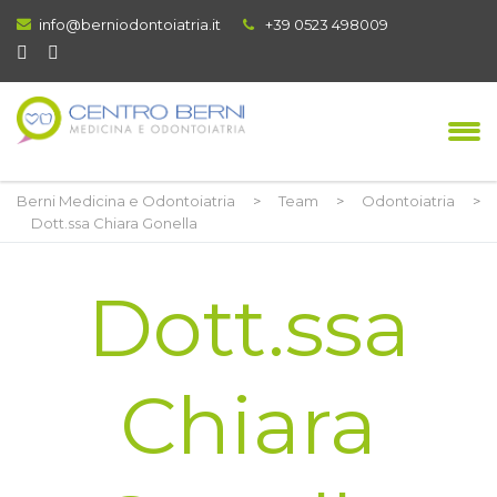
info@berniodontoiatria.it
+39 0523 498009
Berni Medicina e Odontoiatria
>
Team
>
Odontoiatria
>
Dott.ssa Chiara Gonella
Dott.ssa
Chiara