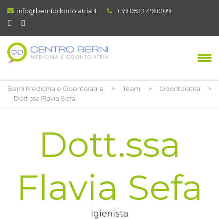
info@berniodontoiatria.it
+39 0523 498009
Berni Medicina e Odontoiatria
>
Team
>
Odontoiatria
>
Dott.ssa Flavia Sefa
Dott.ssa
Flavia Sefa
Igienista