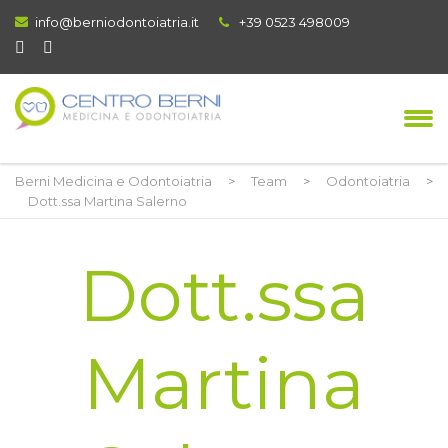
info@berniodontoiatria.it
+39 0523 498009
Berni Medicina e Odontoiatria
>
Team
>
Odontoiatria
>
Dott.ssa Martina Salerno
Dott.ssa
Martina