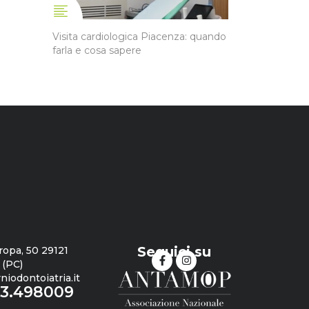
Visita cardiologica Piacenza: quando
farla e cosa sapere
Seguici su
ropa, 50 29121
 (PC)
iodontoiatria.it
23.498009