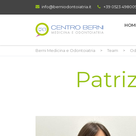
info@berniodontoiatria.it
+39 0523 49800
HOM
Berni Medicina e Odontoiatria
>
Team
>
Od
Patriz