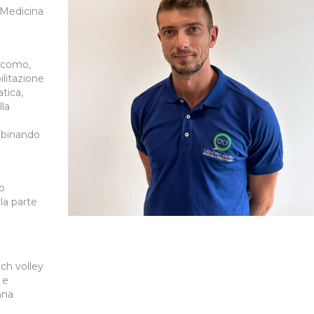
 Medicina
iacomo,
ilitazione
tica,
lla
abbinando
ho
la parte
ch volley
 e
nna