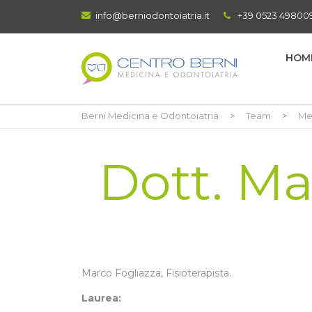
info@berniodontoiatria.it
+39 0523 49800
HOM
Berni Medicina e Odontoiatria
>
Team
>
Me
Dott. Ma
Marco Fogliazza, Fisioterapista.
Laurea: