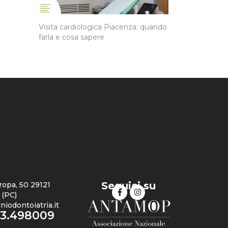
Visita cardiologica Piacenza: quando
farla e cosa sapere
Seguici su
ropa, 50 29121
 (PC)
iodontoiatria.it
23.498009