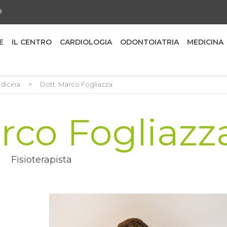
9
E
IL CENTRO
CARDIOLOGIA
ODONTOIATRIA
MEDICINA
dicina
>
Dott. Marco Fogliazza
rco Fogliazz
Fisioterapista