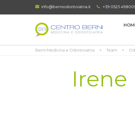
info@berniodontoiatria.it
+39 0523 49800
HOM
Berni Medicina e Odontoiatria
>
Team
>
Od
Irene