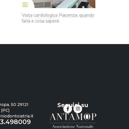
Visita cardiologica Piacenza: quando
farla e cosa sapere
Seguici su
ropa, 50 29121
 (PC)
iodontoiatria.it
23.498009