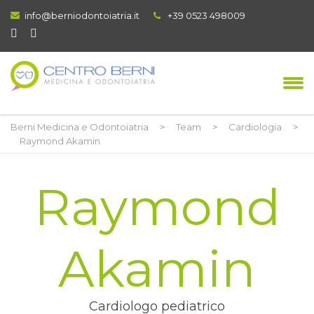
info@berniodontoiatria.it
+39 0523 498009
Berni Medicina e Odontoiatria
>
Team
>
Cardiologia
>
Raymond Akamin
Raymond
Akamin
Cardiologo pediatrico