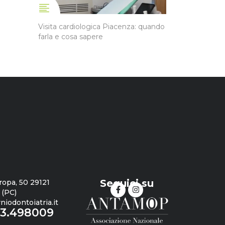
Visita cardiologica Piacenza: quando
farla e cosa sapere
Seguici su
ropa, 50 29121
 (PC)
iodontoiatria.it
23.498009