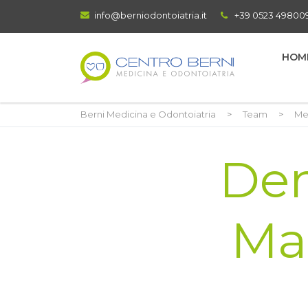
info@berniodontoiatria.it
+39 0523 49800
HOM
Berni Medicina e Odontoiatria
>
Team
>
Me
De
Ma