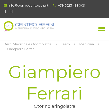
info@berniodontoiatria.it
+39 0523 498009
Berni Medicina e Odontoiatria
>
Team
>
Medicina
>
Giampiero Ferrari
Giampiero
Ferrari
Otorinolaringoiatra