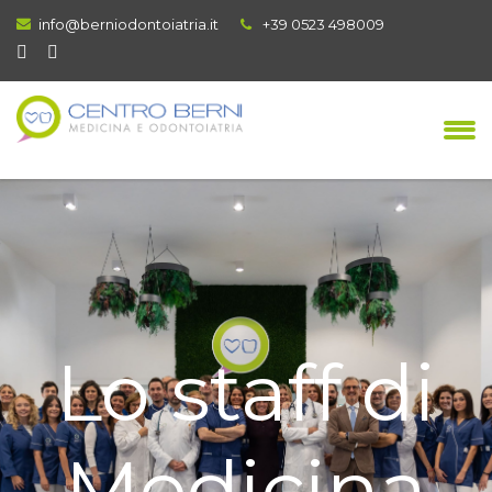
info@berniodontoiatria.it
+39 0523 498009
Lo staff di
Medicina